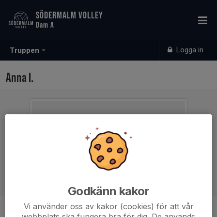
SÖDERMALM VOLLEY
Dam A
Logga in
Truppen
Anna I.
Godkänn kakor
Vi använder oss av kakor (cookies) för att vår
Ålder
26 år
webbplats ska fungera bra för dig. De används