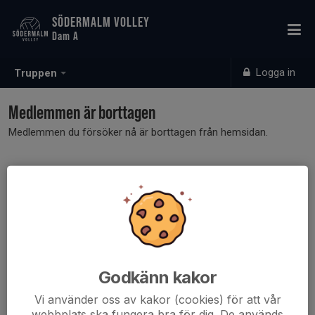
SÖDERMALM VOLLEY
Dam A
Logga in
Truppen
Medlemmen är borttagen
Medlemmen du försöker nå är borttagen från hemsidan.
Godkänn kakor
Vi använder oss av kakor (cookies) för att vår
webbplats ska fungera bra för dig. De används