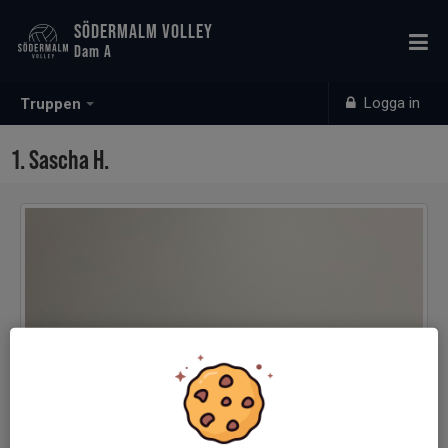
SÖDERMALM VOLLEY
Dam A
Logga in
Truppen
1. Sascha H.