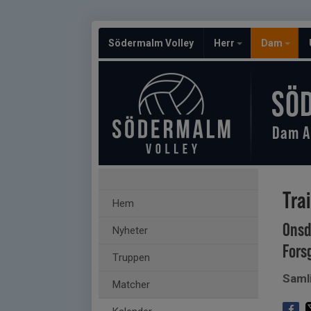
Södermalm Volley
Herr
Dam
SÖ
Dam A
Tra
Hem
Onsd
Nyheter
Fors
Truppen
Saml
Matcher