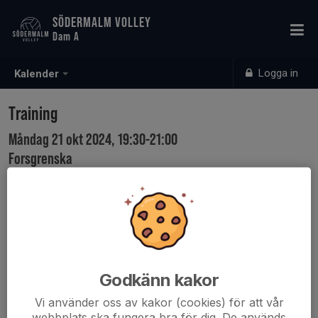
SÖDERMALM VOLLEY
Dam A
Logga in
Kalender
Training
Måndag 21 okt 2024, 19:30-21:00
Forsgrenska
Samling: 19:30
Godkänn kakor
Vi använder oss av kakor (cookies) för att vår
webbplats ska fungera bra för dig. De används