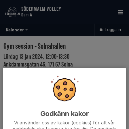
SÖDERMALM VOLLEY
Dam A
Logga in
Kalender
Gym session - Solnahallen
Lördag 13 jan 2024, 12:00-13:30
Ankdammsgatan 46, 171 67 Solna
Samling: 11:45
Godkänn kakor
Vi använder oss av kakor (cookies) för att vår
webbplats ska fungera bra för dig. De används