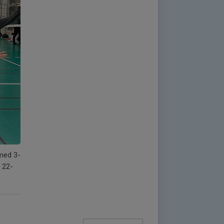
med 3-
å 22-