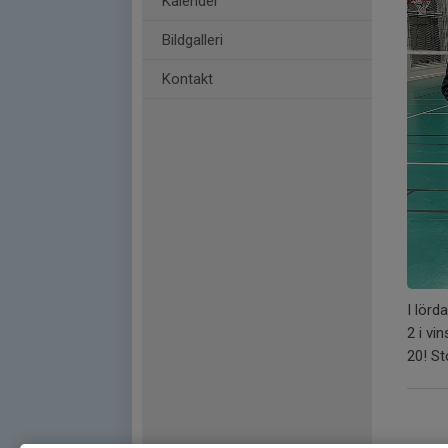
Kalender
Bildgalleri
Kontakt
I lör
2 i vi
20! St