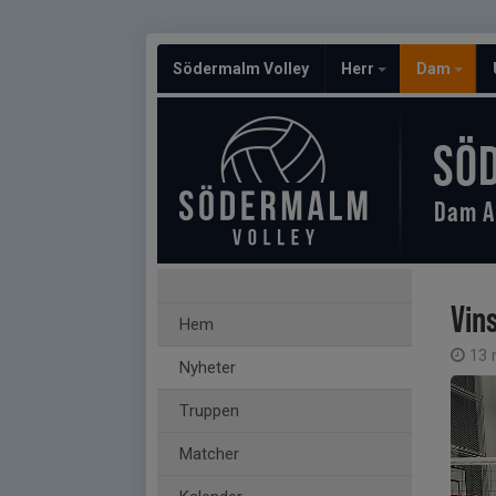
Södermalm Volley
Herr
Dam
SÖ
Dam A
Vin
Hem
13 
Nyheter
Truppen
Matcher