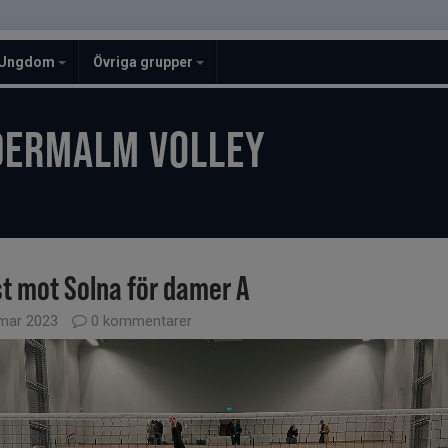
Ungdom
Övriga grupper
DERMALM VOLLEY
st mot Solna för damer A
mar 2023
0 kommentarer