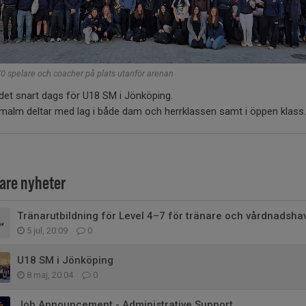
0 spelare och coacher på plats utanför arenan
det snart dags för U18 SM i Jönköping.
malm deltar med lag i både dam och herrklassen samt i öppen klass.
gare nyheter
Tränarutbildning för Level 4–7 för tränare och vårdnadsha
5 jul, 20:09
0
U18 SM i Jönköping
8 maj, 20:04
0
Job Announcement - Administrative Support