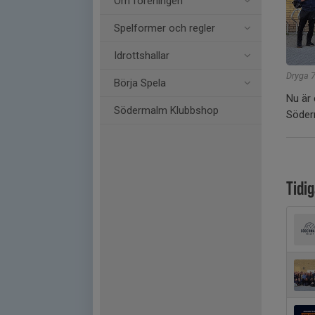
Om föreningen
Spelformer och regler
Idrottshallar
Dryga 7
Börja Spela
Nu är 
Södermalm Klubbshop
Söder
Tidi