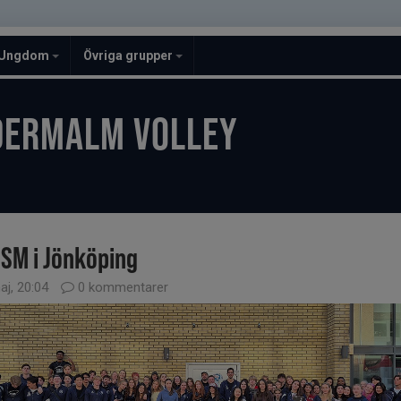
Ungdom
Övriga grupper
DERMALM VOLLEY
 SM i Jönköping
aj, 20:04
0 kommentarer