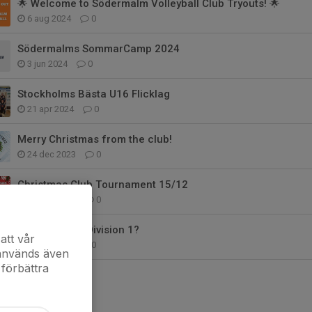
🌟 Welcome to Södermalm Volleyball Club Tryouts! 🌟
6 aug 2024
0
Södermalms SommarCamp 2024
3 jun 2024
0
Stockholms Bästa U16 Flicklag
21 apr 2024
0
Merry Christmas from the club!
24 dec 2023
0
Christmas Club Tournament 15/12
10 dec 2023
0
Vill du spela i Division 1?
att vår
5 dec 2023
0
 används även
 förbättra