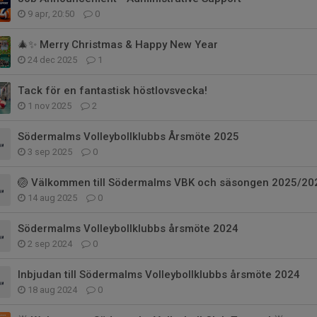
9 apr, 20:50
0
🎄✨ Merry Christmas & Happy New Year
24 dec 2025
1
Tack för en fantastisk höstlovsvecka!
1 nov 2025
2
Södermalms Volleybollklubbs Årsmöte 2025
3 sep 2025
0
🏐 Välkommen till Södermalms VBK och säsongen 2025/20
14 aug 2025
0
Södermalms Volleybollklubbs årsmöte 2024
2 sep 2024
0
Inbjudan till Södermalms Volleybollklubbs årsmöte 2024
18 aug 2024
0