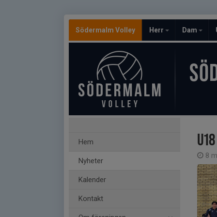
Södermalm Volley
Herr
Dam
SÖ
U18
Hem
8 m
Nyheter
Kalender
Kontakt