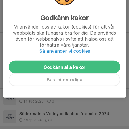
U18 SM i Jönköping
8 maj, 20:04
0
Godkänn kakor
Job Announcement - Administrative Support
Vi använder oss av kakor (cookies) för att vår
9 apr, 20:50
0
webbplats ska fungera bra för dig. De används
även för webbanalys i syfte att hjälpa oss att
🎄✨ Merry Christmas & Happy New Year
förbättra våra tjänster.
24 dec 2025
1
Så använder vi cookies
Tack för en fantastisk höstlovsvecka!
1 nov 2025
2
Godkänn alla kakor
Södermalms Volleybollklubbs Årsmöte 2025
Bara nödvändiga
3 sep 2025
0
🏐 Välkommen till Södermalms VBK och säsongen 2025/2026!
14 aug 2025
0
Södermalms Volleybollklubbs årsmöte 2024
2 sep 2024
0