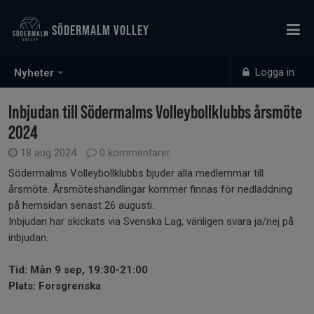
SÖDERMALM VOLLEY
Logga in
Nyheter
Inbjudan till Södermalms Volleybollklubbs årsmöte
2024
18 aug 2024
0 kommentarer
Södermalms Volleybollklubbs bjuder alla medlemmar till
årsmöte. Årsmöteshandlingar kommer finnas för nedladdning
på hemsidan senast 26 augusti.
Inbjudan har skickats via Svenska Lag, vänligen svara ja/nej på
inbjudan.
Tid: Mån 9 sep, 19:30-21:00
Plats: Forsgrenska