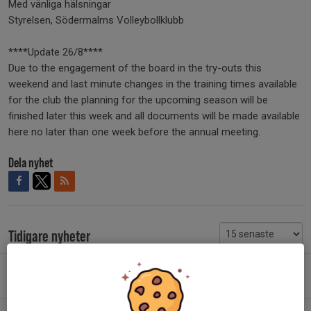
Med vänliga hälsningar
Styrelsen, Södermalms Volleybollklubb
****Update 26/8****
Due to the engagement of the board in the try-outs this
weekend and last minute changes in the training times available
for the club the planning for the upcoming season will be
finished later this week and all documents will be made available
here no later than one week before the annual meeting.
Dela nyhet
Tidigare nyheter
Tränarutbildning för Level 4–7 för tränare och vårdnadshavare
5 jul, 20:09
0