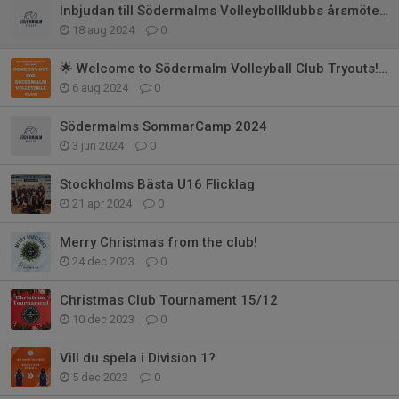
Inbjudan till Södermalms Volleybollklubbs årsmöte 2024
18 aug 2024
0
🌟 Welcome to Södermalm Volleyball Club Tryouts! 🌟
6 aug 2024
0
Södermalms SommarCamp 2024
3 jun 2024
0
Stockholms Bästa U16 Flicklag
21 apr 2024
0
Merry Christmas from the club!
24 dec 2023
0
Christmas Club Tournament 15/12
10 dec 2023
0
Vill du spela i Division 1?
5 dec 2023
0