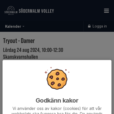
SÖDERMALM VOLLEY
Logga in
Kalender
Tryout - Damer
Lördag 24 aug 2024, 10:00-12:30
Skanskvarnshallen
Samling: 10:00
Karta
Tryout for Women (DA/DB/DC) (Born before 2007)
Godkänn kakor
Vi använder oss av kakor (cookies) för att vår
webbplats ska fungera bra för dig. De används