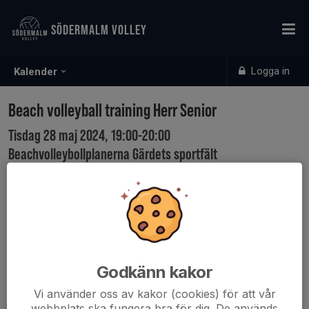
SÖDERMALM VOLLEY
Logga in
Kalender
Beach volleyball training Herr Senior
Tisdag 28 maj 2024, 19:00-20:00
Beachvolleybollplanerna Gärdets sportfält
Samling: 18:45
Karta
Godkänn kakor
Vi använder oss av kakor (cookies) för att vår
webbplats ska fungera bra för dig. De används