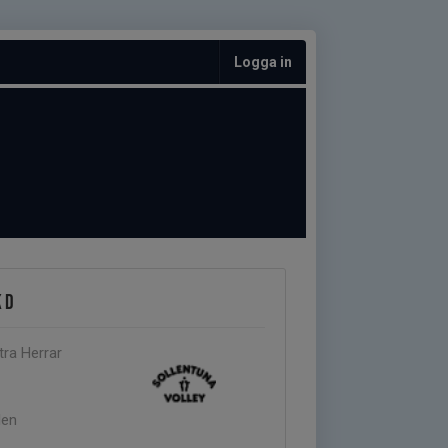
Logga in
K D
tra Herrar
len