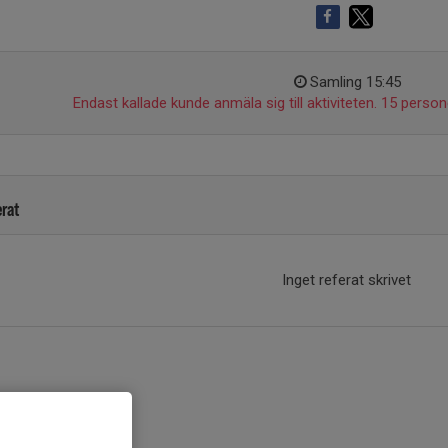
Samling 15:45
Endast kallade kunde anmäla sig till aktiviteten. 15 persone
erat
Inget referat skrivet