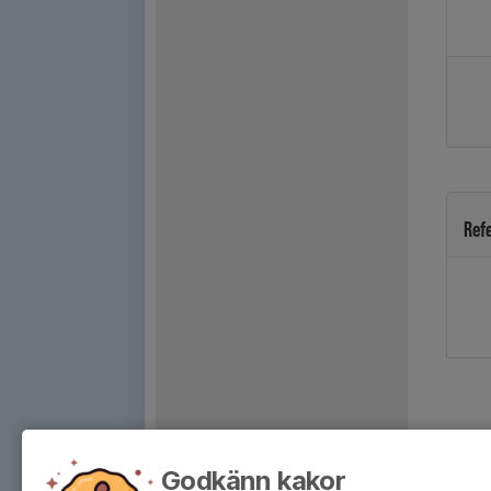
Ref
Godkänn kakor