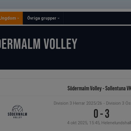
Ungdom
Övriga grupper
DERMALM VOLLEY
Södermalm Volley - Sollentuna V
Division 3 Herrar 2025/26 - Division 3 Ös
0 - 3
4 okt 2025, 15:45, Helenelundshal