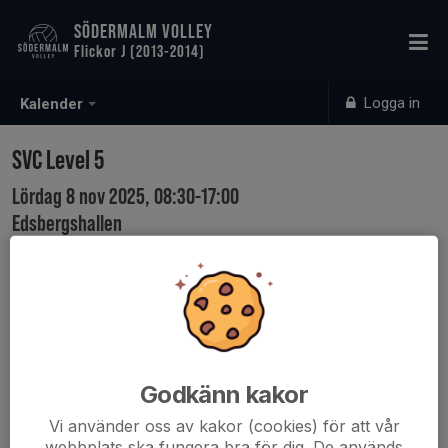
SÖDERMALM VOLLEY
Flickor J (2013-2014)
Logga in
Kalender
SVC Level 5
Lördag 8 nov 2025, 08:30-17:00
Edsbergshallen
Samling: 08:30
Preliminär tid! Bara öppen för de som spelat 2024-2025
säsongen.
Godkänn kakor
Vi använder oss av kakor (cookies) för att vår
webbplats ska fungera bra för dig. De används