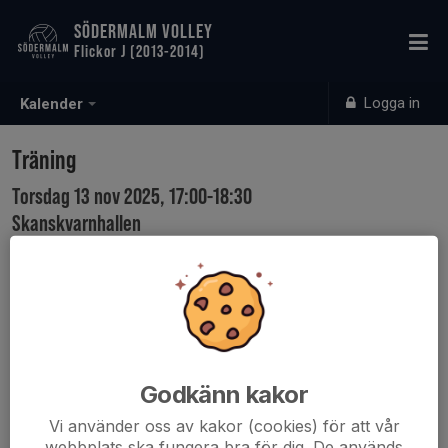
SÖDERMALM VOLLEY
Flickor J (2013-2014)
Logga in
Kalender
Träning
Torsdag 13 nov 2025, 17:00-18:30
Skanskvarnhallen
Samling: 16:45
Godkänn kakor
Vi använder oss av kakor (cookies) för att vår
webbplats ska fungera bra för dig. De används