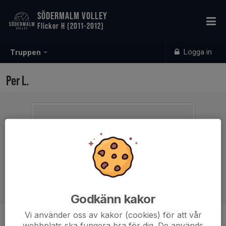
SÖDERMALM VOLLEY
Flickor H (2011-2012)
Logga in
Truppen
Per L.
Godkänn kakor
Vi använder oss av kakor (cookies) för att vår
Ålder
56 år
webbplats ska fungera bra för dig. De används