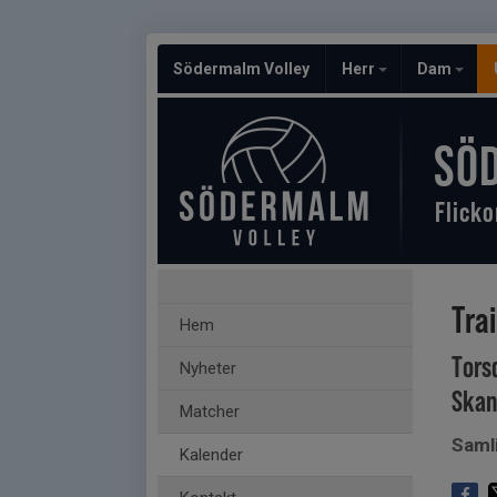
Södermalm Volley
Herr
Dam
SÖ
Flicko
Tra
Hem
Tors
Nyheter
Skan
Matcher
Saml
Kalender