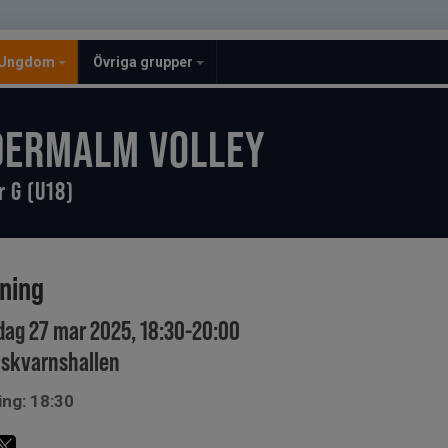
Ungdom
Övriga grupper
DERMALM VOLLEY
r G (U18)
ining
dag 27 mar 2025, 18:30-20:00
skvarnshallen
ing: 18:30