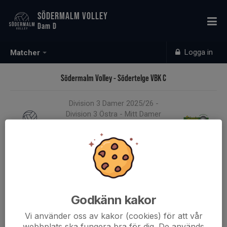
SÖDERMALM VOLLEY
Dam D
Logga in
Matcher
Södermalm Volley - Södertelge VBK C
Division 3 Damer 2025/26 -
Division 3 Östra - Mitt Damer
0 - 3
19 okt 2025, 13:15, Medley
Ramdalen
Godkänn kakor
Samling 13:15
Vi använder oss av kakor (cookies) för att vår
Endast kallade kunde anmäla sig till aktiviteten. 19 personer var kallade.
Logga in här
webbplats ska fungera bra för dig. De används