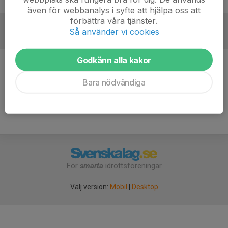
även för webbanalys i syfte att hjälpa oss att
förbättra våra tjänster.
Så använder vi cookies
Referat
Godkänn alla kakor
Inget referat skrivet
Bara nödvändiga
För
smarta
idrottsföreningar
Välj version:
Mobil
|
Desktop