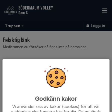
SÖDERMALM VOLLEY
Dam C
Logga in
Truppen
Felaktig länk
Medlemmen du försöker nå finns inte på hemsidan.
Godkänn kakor
Vi använder oss av kakor (cookies) för att vår
webbplats ska fungera bra för dig. De används