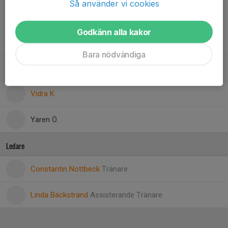
Så använder vi cookies
Sophia W.
, Aktivitetsledare
Godkänn alla kakor
Urangoo T.
Bara nödvändiga
Venice S.
Vidra K.
Yaren Ö.
Ledare
Constantin Nottbeck
Tränare
Linda Bäckstrand
Assisterande Tränare