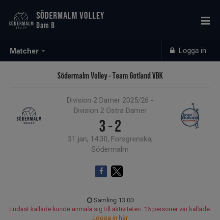
SÖDERMALM VOLLEY
Dam B
Logga in
Matcher
Södermalm Volley - Team Gotland VBK
Division 2 Damer 2025/26 -
Division 2 Östra Damer
3 - 2
31 jan, 14:30, Forsgrenska,
Södermalm
Samling 13:00
Endast kallade kunde anmäla sig till aktiviteten. 16 personer var kallade.
Logga in här