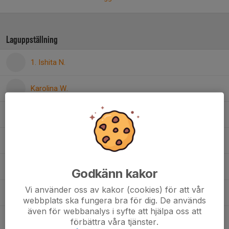
Laguppställning
1. Ishita N.
Karolina W.
Molly B.
7. Ninni D.
Sabrina G.
Godkänn kakor
Vi använder oss av kakor (cookies) för att vår
4. Saidat N.
, Dam C
webbplats ska fungera bra för dig. De används
även för webbanalys i syfte att hjälpa oss att
Selma E.
förbättra våra tjänster.