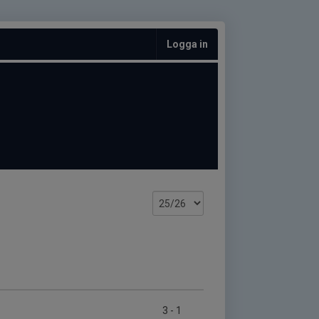
Logga in
3
-
1