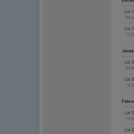
Dece
Lör 
09:4
Lör 
12:0
Januar
Lör 
09:4
Lör 
14:3
Februa
Lör 
10:0
Lör 