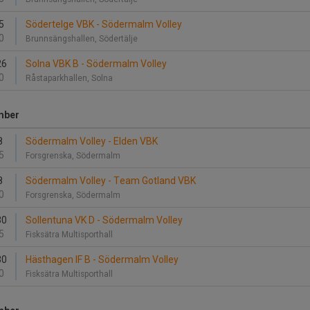
5
Södertelge VBK - Södermalm Volley
0
Brunnsängshallen, Södertälje
26
Solna VBK B - Södermalm Volley
0
Råstaparkhallen, Solna
mber
8
Södermalm Volley - Elden VBK
5
Forsgrenska, Södermalm
8
Södermalm Volley - Team Gotland VBK
0
Forsgrenska, Södermalm
30
Sollentuna VK D - Södermalm Volley
5
Fisksätra Multisporthall
30
Hästhagen IF B - Södermalm Volley
0
Fisksätra Multisporthall