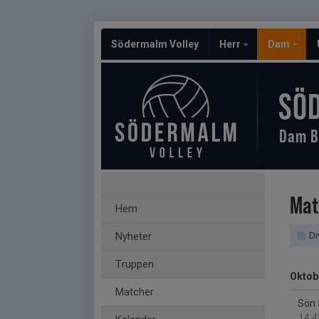
Södermalm Volley
Herr
Dam
SÖ
Dam B
Mat
Hem
Nyheter
Div
Truppen
Oktob
Matcher
Sön 
14:4