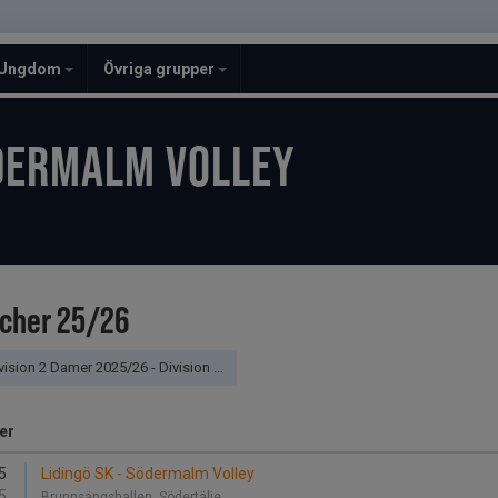
Ungdom
Övriga grupper
DERMALM VOLLEY
cher 25/26
ision 2 Damer 2025/26 - Division 2 Östra Damer
er
5
Lidingö SK - Södermalm Volley
5
Brunnsängshallen, Södertälje