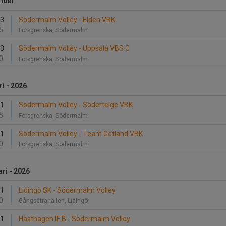
mber
13
Södermalm Volley - Elden VBK
5
Forsgrenska, Södermalm
13
Södermalm Volley - Uppsala VBS C
0
Forsgrenska, Södermalm
i - 2026
31
Södermalm Volley - Södertelge VBK
5
Forsgrenska, Södermalm
31
Södermalm Volley - Team Gotland VBK
0
Forsgrenska, Södermalm
ri - 2026
21
Lidingö SK - Södermalm Volley
0
Gångsätrahallen, Lidingö
21
Hästhagen IF B - Södermalm Volley