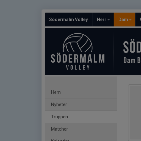
Södermalm Volley
Herr
Dam
SÖ
Dam B
Hem
Nyheter
Truppen
Matcher