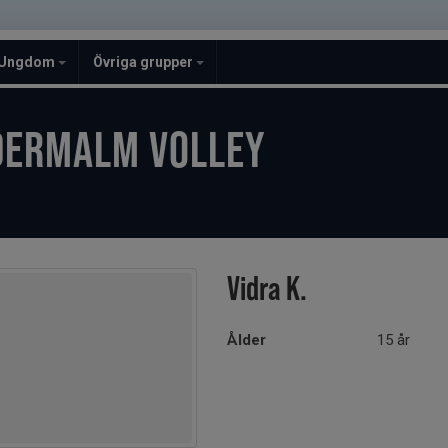
Ungdom
Övriga grupper
DERMALM VOLLEY
Vidra K.
Ålder
15 år