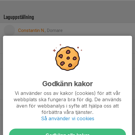
Laguppställning
Constantin N.
, Domare
Emanuele Z.
Felix N.
Hubert S.
, Beach Volleyball Senior Herr
Godkänn kakor
Jonas W.
, Herr D
Vi använder oss av kakor (cookies) för att vår
webbplats ska fungera bra för dig. De används
även för webbanalys i syfte att hjälpa oss att
Lukas G.
förbättra våra tjänster.
Så använder vi cookies
Marko R.