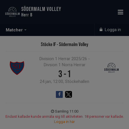
SÖDERMALM VOLLEY
Herr B
Logga in
Matcher
Stöcke IF - Södermalm Volley
Division 1 Herrar 2025/26 -
Divsion 1 Norra Herrar
3 - 1
24 jan, 12:00, Stöckehallen
Samling 11:00
Endast kallade kunde anmäla sig till aktiviteten. 18 personer var kallade.
Logga in här