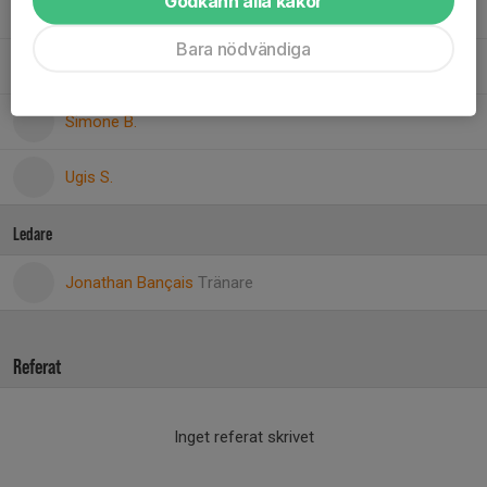
Godkänn alla kakor
Matteo D.
Bara nödvändiga
20. Sergejs B.
Simone B.
Ugis S.
Ledare
Jonathan Bançais
Tränare
Referat
Inget referat skrivet