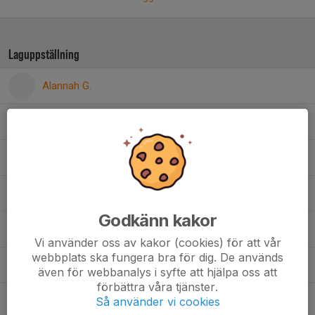
Laguppställning
Alannah G.
Beier W.
Boel B.
Clara D.
Godkänn kakor
Eila S.
Vi använder oss av kakor (cookies) för att vår
webbplats ska fungera bra för dig. De används
Elvira F.
även för webbanalys i syfte att hjälpa oss att
förbättra våra tjänster.
Så använder vi cookies
Iman A.