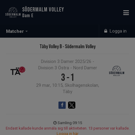
SÖDERMALM VOLLEY
Dam E
Logga in
Matcher
Täby Volley B - Södermalm Volley
Division 3 Damer 2025/26 -
Division 3 Östra - Nord Damer
3 - 1
29 mar, 10:15, Skolhagenskolan,
Täby
Samling 09:15
Endast kallade kunde anmäla sig till aktiviteten. 13 personer var kallade.
Logga in här