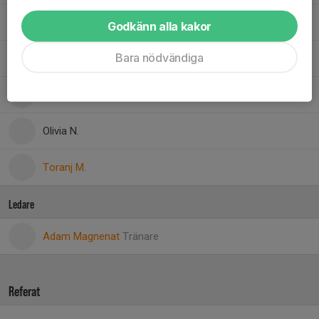
Julia G.
Godkänn alla kakor
Bara nödvändiga
Julia G.
Kajsa W.
Olivia N.
Toranj M.
Ledare
Adam Magnenat
Tränare
Referat