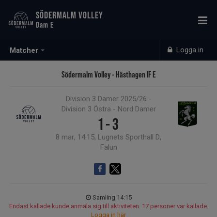
SÖDERMALM VOLLEY
Dam E
Logga in
Matcher
Södermalm Volley - Hästhagen IF E
Division 3 Damer 2025/26 -
Division 3 Östra - Nord Damer
1 - 3
8 mar, 14:15, Lugnets Sporthall D,
Falun
Samling 14:15
Endast kallade kunde anmäla sig till aktiviteten. 17 personer var kallade.
Logga in här