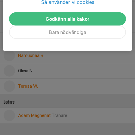
Så använder vi cookies
Iman A.
Godkänn alla kakor
Julia G.
Bara nödvändiga
Kiara K.
Namuunaa B.
Olivia N.
Teresa W.
Ledare
Adam Magnenat
Tränare