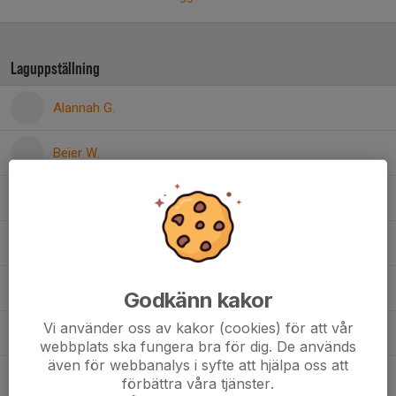
Laguppställning
Alannah G.
Beier W.
Boel B.
Clara D.
Eila S.
Godkänn kakor
Vi använder oss av kakor (cookies) för att vår
Elma F.
webbplats ska fungera bra för dig. De används
även för webbanalys i syfte att hjälpa oss att
Elvira F.
förbättra våra tjänster.