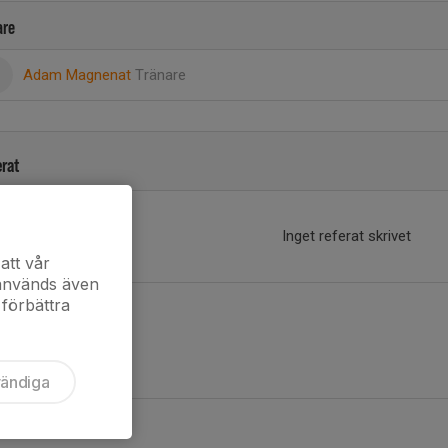
are
Adam Magnenat
Tränare
erat
Inget referat skrivet
att vår
 används även
 förbättra
vändiga