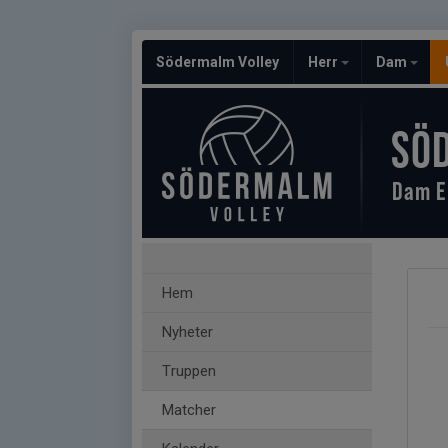
Södermalm Volley
Herr
Dam
SÖ
Dam E
Hem
Nyheter
Truppen
Matcher