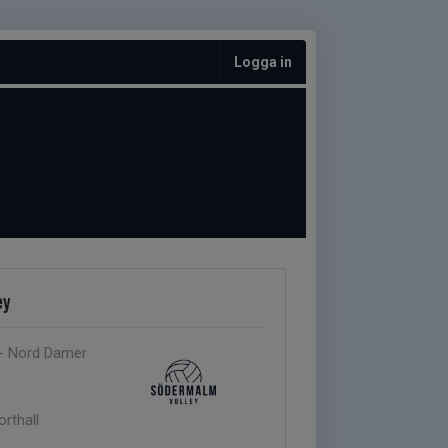
Logga in
ey
 - Nord Damer
orthall