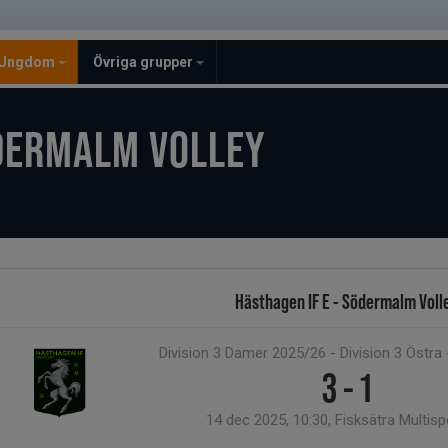
Ungdom
Övriga grupper
DERMALM VOLLEY
Hästhagen IF E - Södermalm Voll
Division 3 Damer 2025/26 - Division 3 Östra
3 - 1
14 dec 2025, 10:30, Fisksätra Multisp