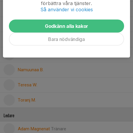
förbättra våra tjänster.
Så använder vi cookies
Iman A.
Julia G.
Godkänn alla kakor
Bara nödvändiga
Majken E.
Misheel G.
Namuunaa B.
Teresa W.
Toranj M.
Ledare
Adam Magnenat
Tränare