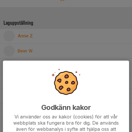
Laguppställning
Annie Z.
Beier W.
Boel B.
Clara D.
Eila S.
Godkänn kakor
Elma F.
Vi använder oss av kakor (cookies) för att vår
webbplats ska fungera bra för dig. De används
Elvira F.
även för webbanalys i syfte att hjälpa oss att