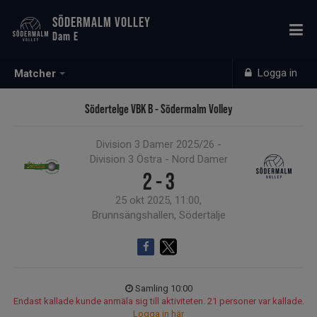
SÖDERMALM VOLLEY
Dam E
Logga in
Matcher
Södertelge VBK B - Södermalm Volley
Division 3 Damer 2025/26 -
Division 3 Östra - Nord Damer
2 - 3
25 okt 2025, 11:00,
Brunnsängshallen, Södertälje
Samling 10:00
Endast kallade kunde anmäla sig till aktiviteten. 21 personer var kallade.
Logga in här