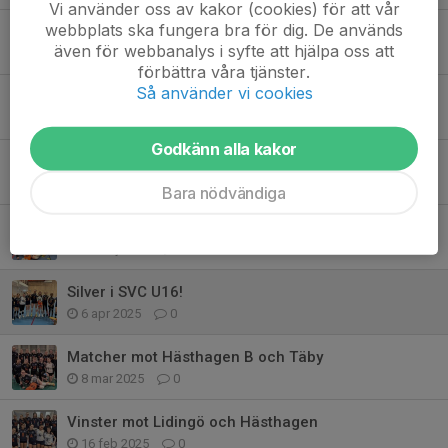
Vi använder oss av kakor (cookies) för att vår
webbplats ska fungera bra för dig. De används
Stockholm Volley Cup U18
även för webbanalys i syfte att hjälpa oss att
6 okt 2025
0
förbättra våra tjänster.
Så använder vi cookies
Nu är säsongen officiellt igång!
27 sep 2025
0
Godkänn alla kakor
Nu är U-18 SM över
11 maj 2025
3
Bara nödvändiga
Nu är U 18 SM i gång
10 maj 2025
1
Silver i SVC U16!
6 apr 2025
0
Matcher mot Hästhagen B och Täby
8 mar 2025
0
Vinster mot Lidingö och Hästhagen
16 feb 2025
0