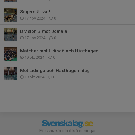
Segern är vår!
17 nov 2024
0
Division 3 mot Jomala
17 nov 2024
0
Matcher mot Lidingö och Hästhagen
19 okt 2024
0
Mot Lidingö och Hästhagen idag
19 okt 2024
0
För
smarta
idrottsföreningar