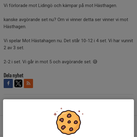
Vi förlorade mot Lidingö och kämpar på mot Hästhagen.
kanske avgörande set nu? Om vi vinner detta ser vinner vi mot
Hästhagen.
Vi spelar Mot Hästahagen nu. Det står 10-12 i 4 set. Vi har vunnit
2 av 3 set.
2-2 i set. Vi går in mot 5 och avgörande set. 😅
Dela nyhet
Tidigare nyheter
Victory against Solna VBK 🎉
1 feb, 13:48
1