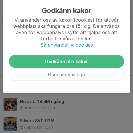
👑 Queens of the Red Group
Godkänn kakor
24 nov 2025
3
Vi använder oss av kakor (cookies) för att vår
First away games of the season!
webbplats ska fungera bra för dig. De används
19 okt 2025
0
även för webbanalys i syfte att hjälpa oss att
förbättra våra tjänster.
Stockholm Volley Cup U18
Så använder vi cookies
6 okt 2025
0
Godkänn alla kakor
Nu är säsongen officiellt igång!
27 sep 2025
0
Bara nödvändiga
Nu är U-18 SM över
11 maj 2025
3
Nu är U 18 SM i gång
10 maj 2025
1
Silver i SVC U16!
6 apr 2025
0