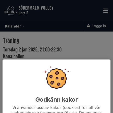
SÖDERMALM VOLLEY
Herr B
Logga in
Kalender
Träning
Torsdag 2 jan 2025, 21:00-22:30
Kanalhallen
Samling: 20:45
Godkänn kakor
Vi använder oss av kakor (cookies) för att vår
webbplats ska fungera bra för dig. De används