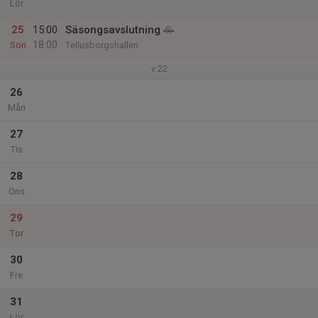
Lör
25
15:00
Säsongsavslutning
18:00
Sön
Tellusborgshallen
v.22
26
Mån
27
Tis
28
Ons
29
Tor
30
Fre
31
Lör