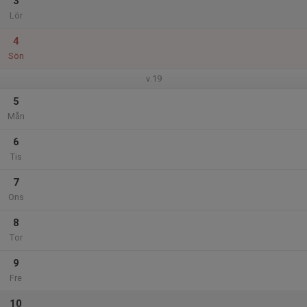
3
Lör
4
Sön
v.19
5
Mån
6
Tis
7
Ons
8
Tor
9
Fre
10