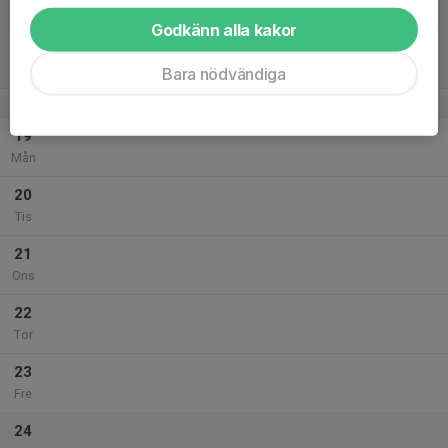
Lör
Godkänn alla kakor
18
Sön
Bara nödvändiga
v.21
19
Mån
20
Tis
21
Ons
22
Tor
23
Fre
24