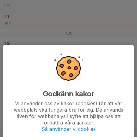
Lör
11
Sön
v.20
12
Mån
13
Tis
14
Ons
Godkänn kakor
15
Vi använder oss av kakor (cookies) för att vår
Tor
webbplats ska fungera bra för dig. De används
16
även för webbanalys i syfte att hjälpa oss att
förbättra våra tjänster.
Fre
Så använder vi cookies
17