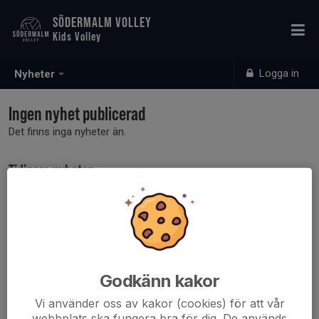
SÖDERMALM VOLLEY
Kids Volley
Logga in
Nyheter
Ingen nyhet publicerad
Det finns inga nyheter än.
Tidigare nyheter
Det finns inga tidigare nyheter
Godkänn kakor
Vi använder oss av kakor (cookies) för att vår
webbplats ska fungera bra för dig. De används