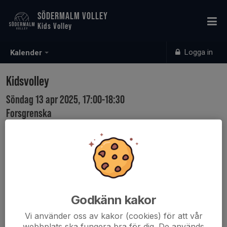
SÖDERMALM VOLLEY
Kids Volley
Logga in
Kalender
Kidsvolley
Söndag 13 apr 2025, 17:00-18:30
Forsgrenska
Samling: 16:55
Karta
Godkänn kakor
Vi använder oss av kakor (cookies) för att vår
webbplats ska fungera bra för dig. De används