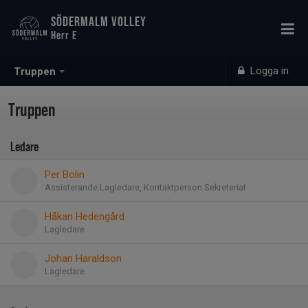
SÖDERMALM VOLLEY
Herr E
Logga in
Truppen
Truppen
Ledare
Per Bolin
Assisterande Lagledare, Kontaktperson Sekreteriat
Håkan Hedengård
Lagledare
Johan Haraldson
Lagledare