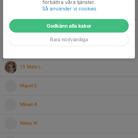
förbättra våra tjänster.
Så använder vi cookies
Johan S.
Godkänn alla kakor
Linus L.
Bara nödvändiga
Marcelo G.
13. Mats L.
Miguel S.
Mikael A.
Niklas W.