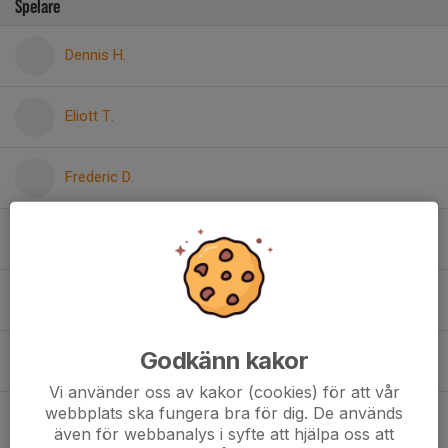
Spelare
Dennis H.
Eliott T.
Frederic D.
Håkan H.
Joachim M.
Godkänn kakor
8. Johan H.
Vi använder oss av kakor (cookies) för att vår
webbplats ska fungera bra för dig. De används
Johan H.
även för webbanalys i syfte att hjälpa oss att