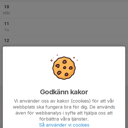
10
Mån
11
Tis
12
Ons
13
Tor
14
Fre
Godkänn kakor
15
Lör
Vi använder oss av kakor (cookies) för att vår
webbplats ska fungera bra för dig. De används
16
även för webbanalys i syfte att hjälpa oss att
Sön
förbättra våra tjänster.
v.34
Så använder vi cookies