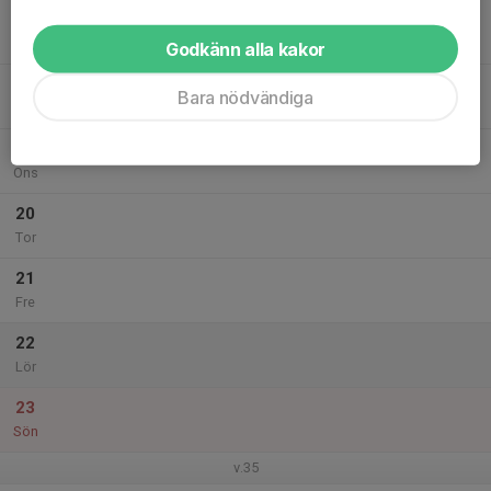
17
Mån
Godkänn alla kakor
18
Bara nödvändiga
Tis
19
Ons
20
Tor
21
Fre
22
Lör
23
Sön
v.35