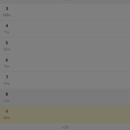
3
Mån
4
Tis
5
Ons
6
Tor
7
Fre
8
Lör
9
Sön
v.33