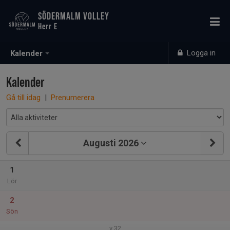
SÖDERMALM VOLLEY
Herr E
Logga in
Kalender
Kalender
Gå till idag
|
Prenumerera
Augusti 2026
1
Lör
2
Sön
v.32