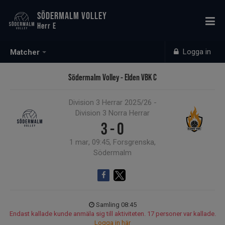
SÖDERMALM VOLLEY
Herr E
Logga in
Matcher
Södermalm Volley - Elden VBK C
Division 3 Herrar 2025/26 -
Division 3 Norra Herrar
3 - 0
1 mar, 09:45, Forsgrenska,
Södermalm
Samling 08:45
Endast kallade kunde anmäla sig till aktiviteten. 17 personer var kallade.
Logga in här