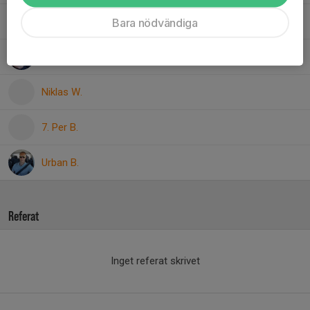
Marcelo G.
Bara nödvändiga
13. Mats L.
Niklas W.
7. Per B.
Urban B.
Referat
Inget referat skrivet