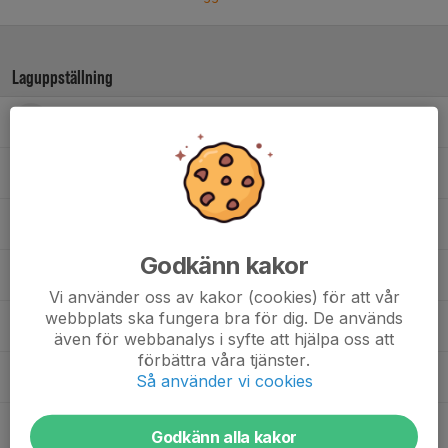
Laguppställning
Dennis H.
Emad T.
, Vilande spelare
Frederic D.
Godkänn kakor
Håkan H.
Vi använder oss av kakor (cookies) för att vår
webbplats ska fungera bra för dig. De används
Joachim M.
även för webbanalys i syfte att hjälpa oss att
förbättra våra tjänster.
8. Johan H.
Så använder vi cookies
Johan H.
Godkänn alla kakor