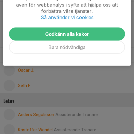
även för webbanalys i syfte att hjälpa oss att
Giovanni C.
förbättra våra tjänster.
Så använder vi cookies
Grigorij K.
Godkänn alla kakor
Leo S.
Bara nödvändiga
Niklas D.
Oscar J.
Seth F.
Ledare
Anders Segolsson
Assisterande Tränare
Kristoffer Wendel
Assisterande Tränare