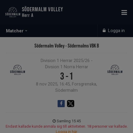
SÖDERMALM VOLLEY
Herr A
Logga in
Matcher
Södermalm Volley - Södermalms VBK B
Division 1 Herrar 2025/26 -
Divsion 1 Norra Herrar
3 - 1
8 nov 2025, 16:45, Forsgrenska,
Södermalm
Samling 15:45
Endast kallade kunde anmäla sig till aktiviteten. 18 personer var kallade.
Logga in här