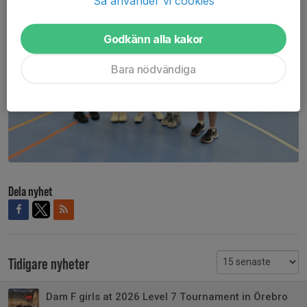
Så använder vi cookies
Godkänn alla kakor
Bara nödvändiga
Dela nyhet
Tidigare nyheter
Dam F girls at 2026 Level 7 Tournament in Örebro