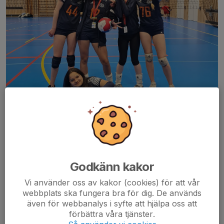
Godkänn kakor
These girls placed 2nd and 3rd overall in their levels at Örebro. Such a
memorable time and can't wait until next season!
Vi använder oss av kakor (cookies) för att vår
webbplats ska fungera bra för dig. De används
även för webbanalys i syfte att hjälpa oss att
förbättra våra tjänster.