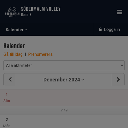
SÖDERMALM VOLLEY
Dam F
Logga in
Kalender
Kalender
Gå till idag
|
Prenumerera
December 2024
1
Sön
v.49
2
Mån