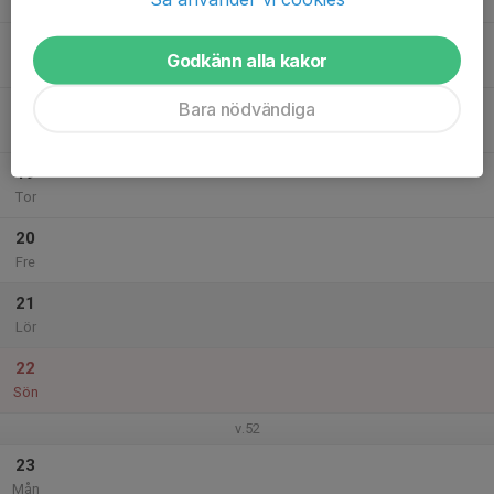
Mån
17
Godkänn alla kakor
Tis
Bara nödvändiga
18
Ons
19
Tor
20
Fre
21
Lör
22
Sön
v.52
23
Mån