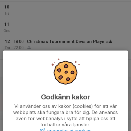
10
Tis
11
Ons
12
18:00
Christmas Tournament Division Players🎄
22:00
Tor
Skanskvarnshallen
13
Fre
14
Lör
Godkänn kakor
15
Vi använder oss av kakor (cookies) för att vår
Sön
webbplats ska fungera bra för dig. De används
v.51
även för webbanalys i syfte att hjälpa oss att
förbättra våra tjänster.
16
Så använder vi cookies