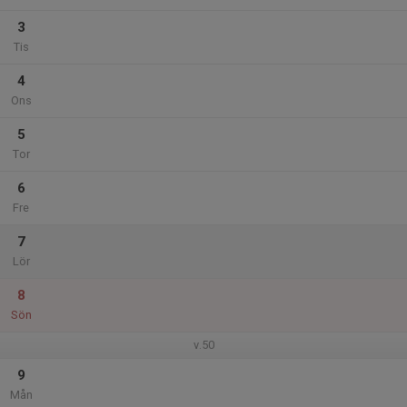
3
Tis
4
Ons
5
Tor
6
Fre
7
Lör
8
Sön
v.50
9
Mån