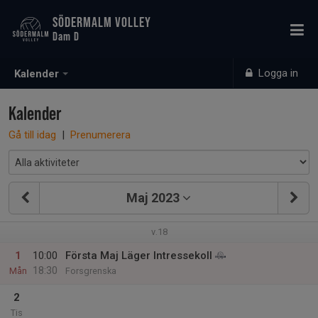
SÖDERMALM VOLLEY
Dam D
Logga in
Kalender
Kalender
Gå till idag
|
Prenumerera
Maj 2023
v.18
1
10:00
Första Maj Läger Intressekoll
18:30
Mån
Forsgrenska
2
Tis