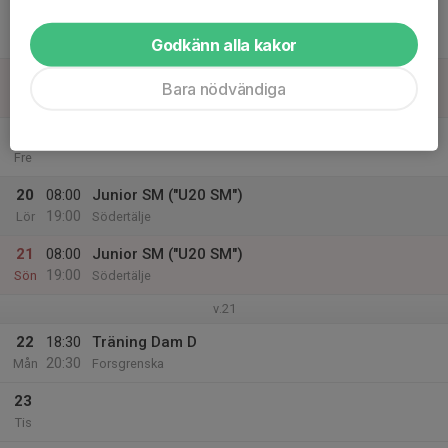
17
Ons
Godkänn alla kakor
18
Bara nödvändiga
Tor
19
Fre
20
08:00
Junior SM ("U20 SM")
19:00
Lör
Södertälje
21
08:00
Junior SM ("U20 SM")
19:00
Sön
Södertälje
v.21
22
18:30
Träning Dam D
20:30
Mån
Forsgrenska
23
Tis