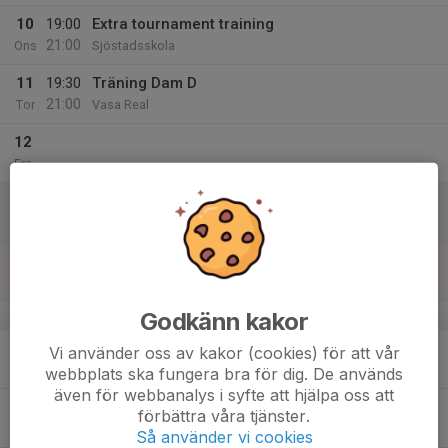
10
19:00
Extra tournament training
21:00
Ons
Sjöstadsskola
11
19:30
Träning Dam D
21:00
Tor
Vasa Real
12
Fre
13
08:00
Ungdoms SM
19:00
Lör
Jönköping
14
08:00
Ungdoms SM
19:00
Sön
Jönköping
Godkänn kakor
v.20
15
18:30
Träning Dam D
Vi använder oss av kakor (cookies) för att vår
20:30
Mån
Forsgrenska
webbplats ska fungera bra för dig. De används
även för webbanalys i syfte att hjälpa oss att
16
förbättra våra tjänster.
Tis
Så använder vi cookies