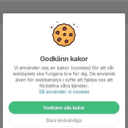
Laguppställning
29. Sandra T.
39. Sara R.
Godkänn kakor
43. Anna A.
, Vilande spelare
Vi använder oss av kakor (cookies) för att vår
webbplats ska fungera bra för dig. De används
44. Hanna J.
även för webbanalys i syfte att hjälpa oss att
förbättra våra tjänster.
46. Ewelina G.
, Vilande spelare
Så använder vi cookies
47. Gabriela Z.
Godkänn alla kakor
54. Lina M.
Bara nödvändiga