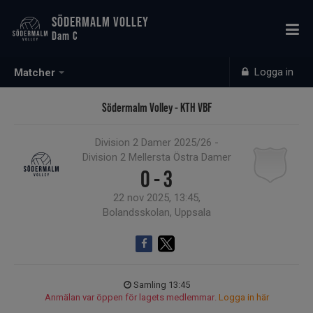
SÖDERMALM VOLLEY
Dam C
Logga in
Matcher
Södermalm Volley - KTH VBF
Division 2 Damer 2025/26 -
Division 2 Mellersta Östra Damer
0 - 3
22 nov 2025, 13:45,
Bolandsskolan, Uppsala
Samling 13:45
Anmälan var öppen för lagets medlemmar.
Logga in här