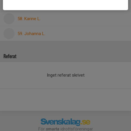
55. Ronja N.
58. Karine L.
59. Johanna L.
Referat
Inget referat skrivet
För
smarta
idrottsföreningar