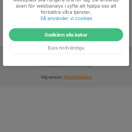
även för webbanalys i syfte att hjälpa oss att
Ålder
38 år
förbättra våra tjänster.
Så använder vi cookies
Godkänn alla kakor
Bara nödvändiga
För
smarta
idrottsföreningar
Välj version:
Mobil
|
Desktop