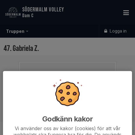
SÖDERMALM VOLLEY
Dam C
Logga in
Truppen
47. Gabriela Z.
Godkänn kakor
Vi använder oss av kakor (cookies) för att vår
Position
Passare
webbplats ska fungera bra för dig. De används