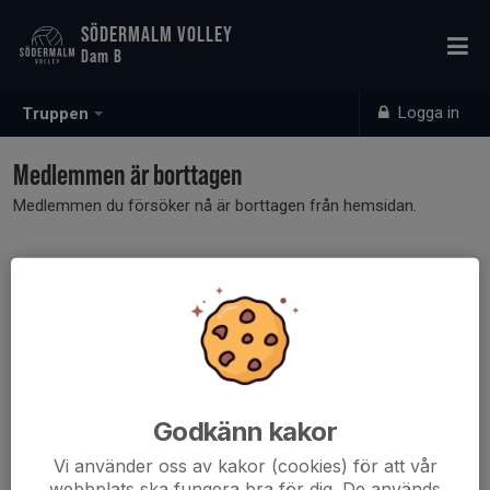
SÖDERMALM VOLLEY
Dam B
Logga in
Truppen
Medlemmen är borttagen
Medlemmen du försöker nå är borttagen från hemsidan.
Godkänn kakor
Vi använder oss av kakor (cookies) för att vår
webbplats ska fungera bra för dig. De används