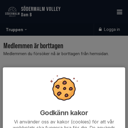
SÖDERMALM VOLLEY
Dam B
Logga in
Truppen
Medlemmen är borttagen
Medlemmen du försöker nå är borttagen från hemsidan.
Godkänn kakor
Vi använder oss av kakor (cookies) för att vår
webbplats ska fungera bra för dig. De används