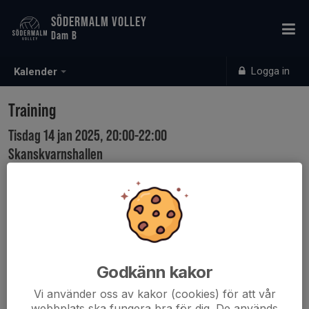
SÖDERMALM VOLLEY
Dam B
Logga in
Kalender
Training
Tisdag 14 jan 2025, 20:00-22:00
Skanskvarnshallen
Samling: 20:00
Godkänn kakor
Vi använder oss av kakor (cookies) för att vår
webbplats ska fungera bra för dig. De används