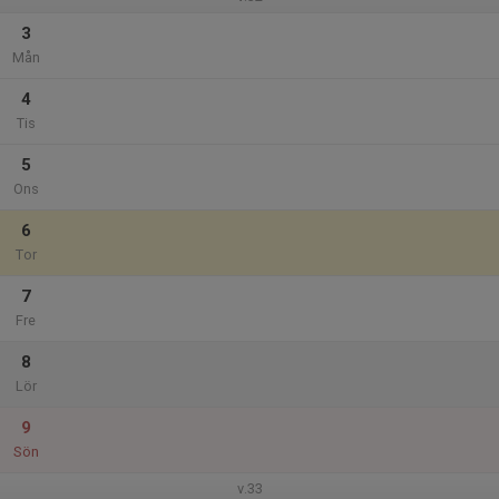
3
Mån
4
Tis
5
Ons
6
Tor
7
Fre
8
Lör
9
Sön
v.33