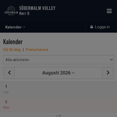
SÖDERMALM VOLLEY
Herr D
Logga in
Kalender
Kalender
Gå till idag
|
Prenumerera
Augusti 2026
1
Lör
2
Sön
v.32