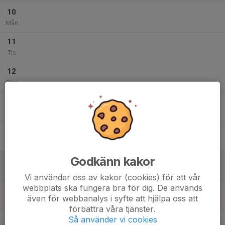
10
Mån
11
Tis
12
Ons
13
Tor
14
Fre
Godkänn kakor
15
Lör
Vi använder oss av kakor (cookies) för att vår
webbplats ska fungera bra för dig. De används
16
även för webbanalys i syfte att hjälpa oss att
Sön
förbättra våra tjänster.
v.34
Så använder vi cookies