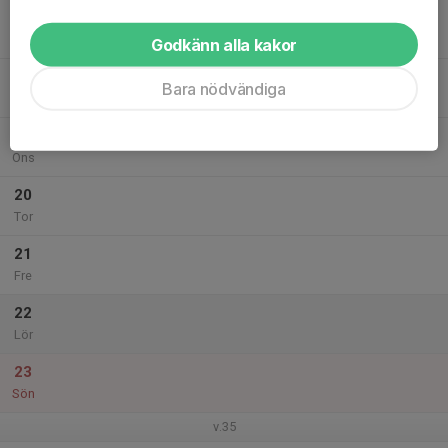
17
Mån
Godkänn alla kakor
18
Bara nödvändiga
Tis
19
Ons
20
Tor
21
Fre
22
Lör
23
Sön
v.35