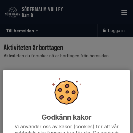
SÖDERMALM VOLLEY
Dam B
Logga in
Till hemsidan
Aktiviteten är borttagen
Aktiviteten du försöker nå är borttagen från hemsidan.
Godkänn kakor
Vi använder oss av kakor (cookies) för att vår
webbplats ska fungera bra för dig. De används