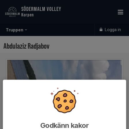
SÖDERMALM VOLLEY
Korpen
Logga in
Truppen
Abdulaziz Radjabov
Godkänn kakor