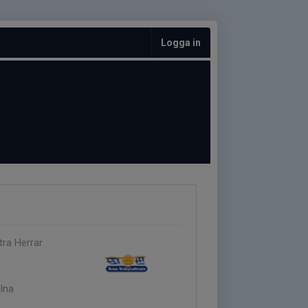
Logga in
D
tra Herrar
olna