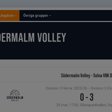
Ungdom
Övriga grupper
DERMALM VOLLEY
Södermalm Volley - Solna VBK 
Division 3 Herrar 2025/26 - Division 3 Ös
0 - 3
29 mar, 17:00, Råstaparkhallen, S