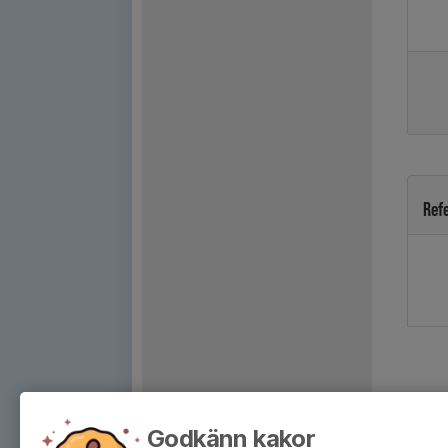
Ref
Godkänn kakor