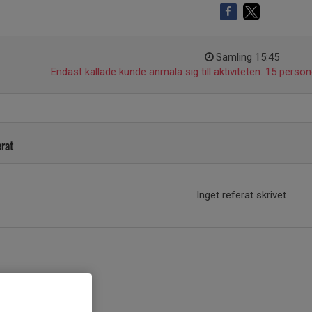
Samling 15:45
Endast kallade kunde anmäla sig till aktiviteten. 15 persone
erat
Inget referat skrivet