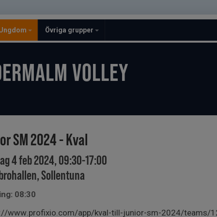
Ungdom
Övriga grupper
DERMALM VOLLEY
ior SM 2024 - Kval
ag 4 feb 2024, 09:30-17:00
brohallen, Sollentuna
ing: 08:30
s://www.profixio.com/app/kval-till-junior-sm-2024/team