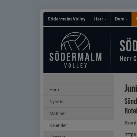
Södermalm Volley
Herr
Dam
SÖ
Herr C
Jun
Hem
Sönd
Nyheter
Rote
Matcher
Saml
Kalender
http