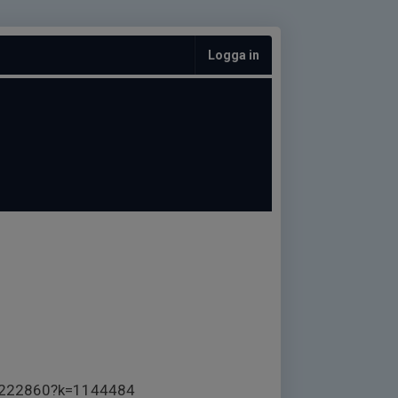
Logga in
s/1222860?k=1144484