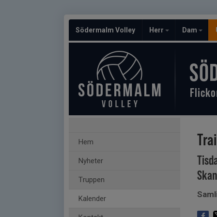
Södermalm Volley
Herr
Dam
SÖ
Flicko
Tra
Hem
Tisd
Nyheter
Skan
Truppen
Saml
Kalender